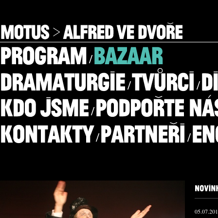
/
/
/
/
/
/
05.07.20