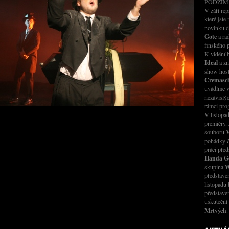
PODZIM
V září rep
které jste
novinku 
Gote
a ra
finského 
K vidění
Ideal
a zn
show host
Cremasch
uvádíme v
nezávislý
rámci pr
V listopad
premiéry.
souboru
V
pohádky
práci před
Handa G
skupina
W
představ
listopadu 
představe
uskuteční
Mrtvých