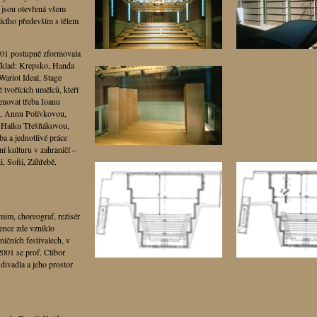
 jsou otevřená všem
ícího především s tělem
001 postupně zformovala
íklad: Krepsko, Handa
riot Ideal, Stage
vořících umělců, kteří
enovat třeba Ioanu
u, Annu Polívkovou,
, Halku Třešňákovou,
a a jednotlivé práce
í kulturu v zahraničí –
, Sofii, Záhřebě,
im, choreograf, režisér
ence zde vzniklo
ičních festivalech, v
2001 se prof. Ctibor
divadla a jeho prostor