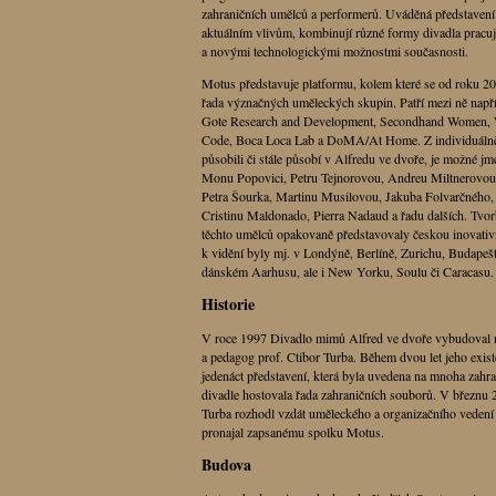
zahraničních umělců a performerů. Uváděná představení
aktuálním vlivům, kombinují různé formy divadla pracuj
a novými technologickými možnostmi současnosti.
Motus představuje platformu, kolem které se od roku 2
řada význačných uměleckých skupin. Patří mezi ně např
Gote Research and Development, Secondhand Women, Wa
Code, Boca Loca Lab a DoMA/At Home. Z individuálně t
působili či stále působí v Alfredu ve dvoře, je možné jm
Monu Popovici, Petru Tejnorovou, Andreu Miltnerovo
Petra Šourka, Martinu Musilovou, Jakuba Folvarčného
Cristinu Maldonado, Pierra Nadaud a řadu dalších. Tvorb
těchto umělců opakovaně představovaly českou inovativn
k vidění byly mj. v Londýně, Berlíně, Zurichu, Budapešti
dánském Aarhusu, ale i New Yorku, Soulu či Caracasu.
Historie
V roce 1997 Divadlo mimů Alfred ve dvoře vybudoval m
a pedagog prof. Ctibor Turba. Během dvou let jeho exist
jedenáct představení, která byla uvedena na mnoha zahran
divadle hostovala řada zahraničních souborů. V březnu 
Turba rozhodl vzdát uměleckého a organizačního vedení 
pronajal zapsanému spolku Motus.
Budova