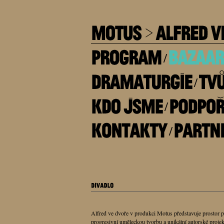
/
/
/
/
Alfred ve dvoře v produkci Motus představuje prostor p
progresivní uměleckou tvorbu a unikátní autorské projekt