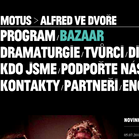
/
/
/
/
/
/
05.07.20