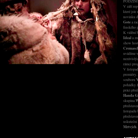
PODZIM
V září rep
které jste
novinku 
Gote
a ra
finského 
K vidění
Ideal
a zn
show host
Cremasch
uvádíme v
nezávislý
rámci pr
V listopad
premiéry.
souboru
V
pohádky
práci před
Handa G
skupina
W
představ
listopadu 
představe
uskuteční
Mrtvých