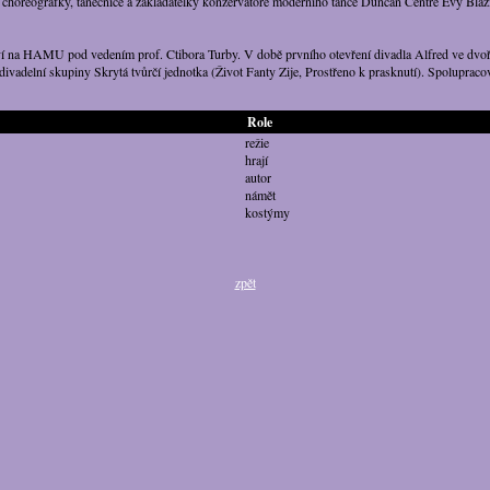
choreografky, tanečnice a zakladatelky konzervatoře moderního tance Duncan Centre Evy Blaž
ví na HAMU pod vedením prof. Ctibora Turby. V době prvního otevření divadla Alfred ve dvoře
é divadelní skupiny Skrytá tvůrčí jednotka (Život Fanty Zije, Prostřeno k prasknutí). Spolup
Role
režie
hrají
autor
námět
kostýmy
zpět