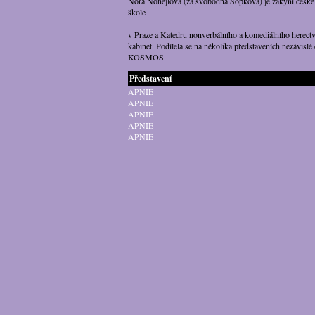
Nora Nohejlová (za svobodna Sopková) je žákyní české 
škole
v Praze a Katedru nonverbálního a komediálního herect
kabinet. Podílela se na několika představeních nezávisl
KOSMOS.
Představení
APNIE
APNIE
APNIE
APNIE
APNIE