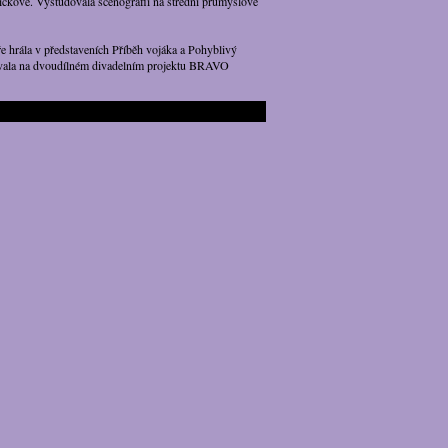
íčkové. Vystudovala scénografii na střední průmyslové
 hrála v představeních Příběh vojáka a Pohyblivý
racovala na dvoudílném divadelním projektu BRAVO