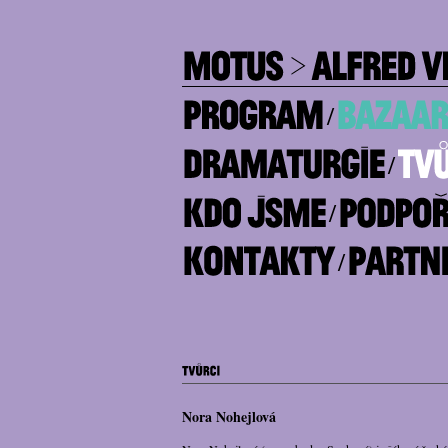
/
/
/
/
Nora Nohejlová