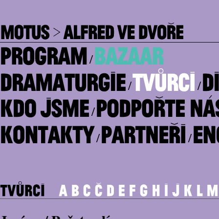
/
/
/
/
/
/