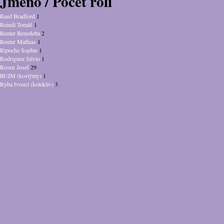
Jméno / Počet rolí
Reed Bradford
1
Reindl Tomáš
1
Reuter Benedetta
2
Reuter Mathias
1
Ripoche Sophie
1
Rodriguez Silvio
1
Rosen Josef
29
RUIM (kostýmy)
1
Ryba řvoucí (kolektiv)
3