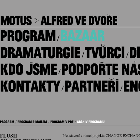
/
/
/
/
/
/
FLUSH
Představení v rámci projektu CHANGE-EXCHAN