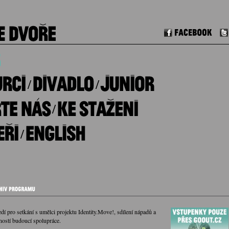
Facebook
/
/
/
/
edí pro setkání s umělci projektu Identity.Move!, sdílení nápadů a
ností budoucí spolupráce.