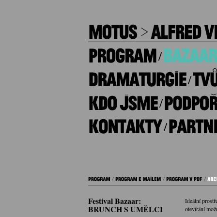
/
/
/
/
Festival Bazaar:
Ideální prostř
BRUNCH S UMĚLCI
otevírání mož