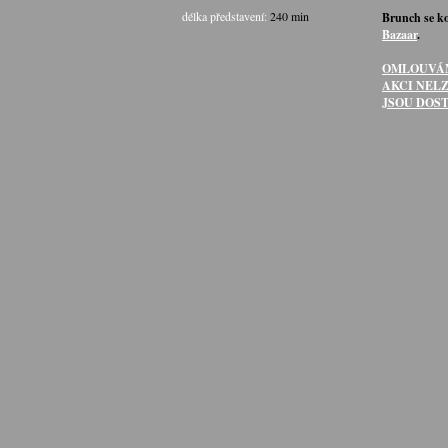
délka představení:
240 min
Brunch se k
Bazaar
.
OMLOUVÁM
AKCI NEL
JSOU DOST