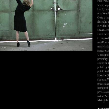
PODZIM
V září rep
které jste
novinku 
Gote
a ra
finského 
K vidění
Ideal
a zn
show host
Cremasch
uvádíme v
nezávislý
rámci pr
V listopad
premiéry.
souboru
V
pohádky
práci před
Handa G
skupina
W
představ
listopadu 
představe
uskuteční
Mrtvých