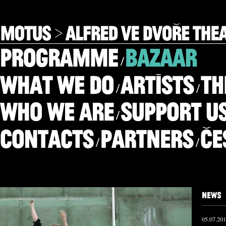
/
/
/
/
/
/
05.07.20