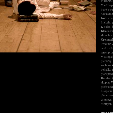
PODZIM
V září rep
které jste
novinku 
Gote
a ra
finského 
K vidění
Ideal
a zn
show host
Cremasch
uvádíme v
nezávislý
rámci pr
V listopad
premiéry.
souboru
V
pohádky
práci před
Handa G
skupina
W
představ
listopadu 
představe
uskuteční
Mrtvých