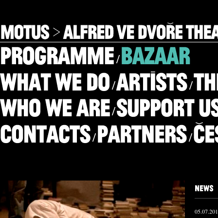
/
/
/
/
/
/
05.07.20