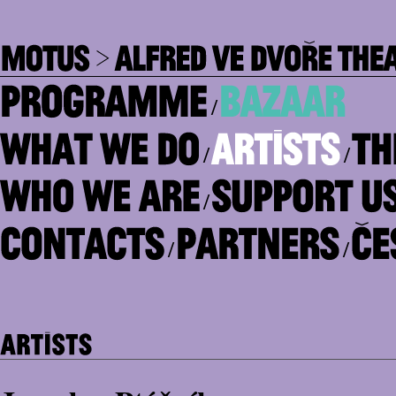
/
/
/
/
/
/