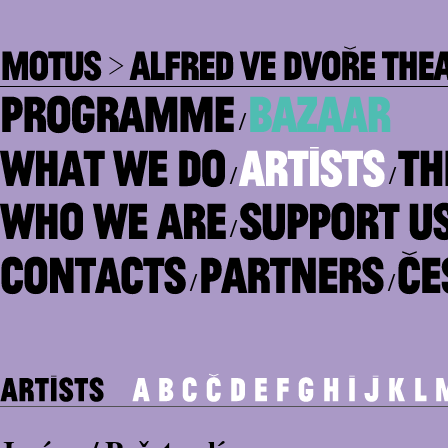
/
/
/
/
/
/