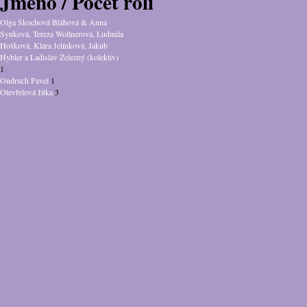
Jméno / Počet rolí
Olga Škochová Bláhová & Anna
Synková, Tereza Wollnerová, Ludmila
Hošková, Klára Jelínková, Jakub
Hybler a Ladislav Železný (kolektiv)
1
Ondruch Pavel
1
Otevřelová Jitka
3