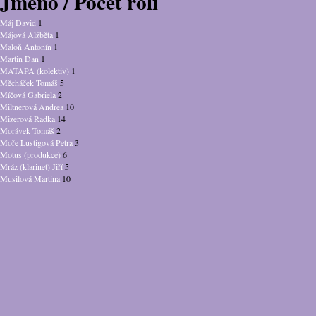
Jméno / Počet rolí
Máj David
1
Májová Alžběta
1
Maloň Antonín
1
Martin Dan
1
MATAPA (kolektiv)
1
Měcháček Tomáš
5
Míčová Gabriela
2
Miltnerová Andrea
10
Mizerová Radka
14
Morávek Tomáš
2
Moře Lustigová Petra
3
Motus (produkce)
6
Mráz (klarinet) Jiří
5
Musilová Martina
10