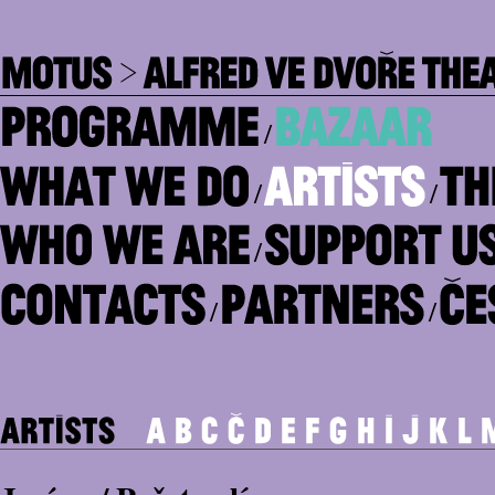
/
/
/
/
/
/